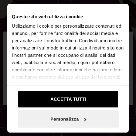
Questo sito web utilizza i cookie
Utilizziamo i cookie per personalizzare contenuti ed
×
annunci, per fornire funzionalità dei social media e
ciao
per analizzare il nostro traffico. Condividiamo inoltre
informazioni sul modo in cui utilizza il nostro sito con
i nostri partner che si occupano di analisi dei dati
Stai accedendo al sito da Svizzera. Vuoi navigare
web, pubblicità e social media, i quali potrebbero
sul nostro sito United States?
combinarle con altre informazioni che ha fornito loro
o che hanno raccolto dal suo utilizzo dei loro servizi.
No, resta in
Sì, portami su United
Svizzera
States
ACCETTA TUTTI
Personalizza