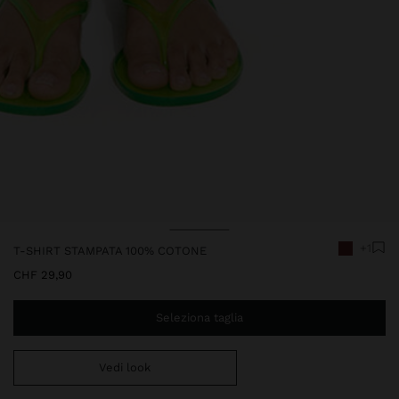
Prezzo Ridotto Da
A
Prezzo Ridotto Da
A
+1
T-SHIRT STAMPATA 100% COTONE
CHF 29,90
Seleziona taglia
Vedi look