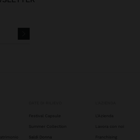
DATE DI RILIEVO
L'AZIENDA
Festival Capsule
L'Azienda
Summer Collection
Lavora con noi
atrimonio
Saldi Donna
Franchising