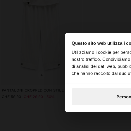
Questo sito web utilizza i c
ciao
Utilizziamo i cookie per perso
nostro traffico. Condividiamo 
di analisi dei dati web, pubbl
Stai accedendo al si
che hanno raccolto dal suo uti
+
+
PANTALONI CROPPED CON STILE BOMBACHA
Person
CHF 59,90
CHF 59,90
CHF 29,90
50%