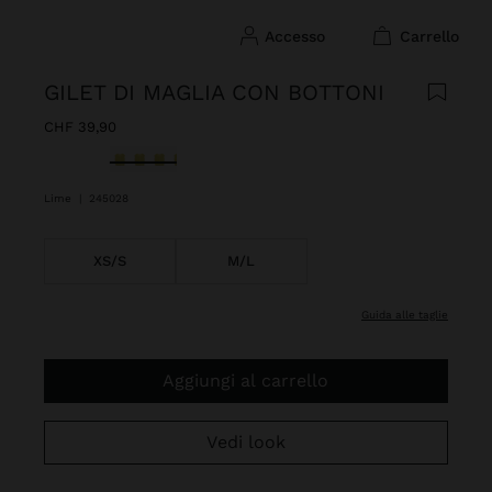
accesso
carrello
GILET DI MAGLIA CON BOTTONI
CHF 39,90
Selezionato
Lime
|
245028
XS/S
M/L
guida alle taglie
Aggiungi al carrello
Vedi look