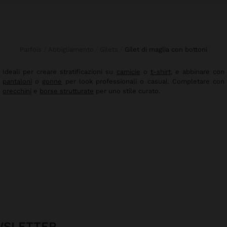
Parfois
Abbigliamento
Gilets
gilet di maglia con bottoni
Ideali per creare stratificazioni su
camicie
o
t-shirt
, e abbinare con
pantaloni
o
gonne
per look professionali o casual. Completare con
orecchini
e
borse strutturate
per uno stile curato.
EWSLETTER