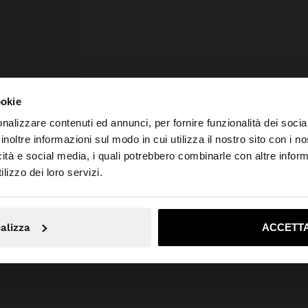
ookie
nalizzare contenuti ed annunci, per fornire funzionalità dei socia
inoltre informazioni sul modo in cui utilizza il nostro sito con i 
icità e social media, i quali potrebbero combinarle con altre inform
to da Svizzera. Vuoi navigare sul nostro sito United State
lizzo dei loro servizi.
No, resta in Svizzera
Sì, port
CAPPELLO DI PAGLIA CON BORDI SFRANGIATI
alizza
ACCETTA