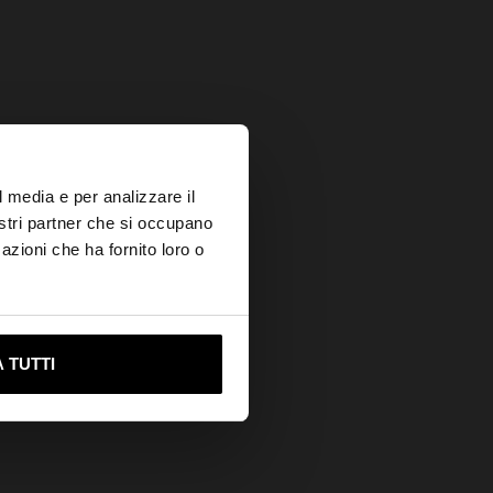
×
l media e per analizzare il
nostri partner che si occupano
azioni che ha fornito loro o
s?
ami su United States
 TUTTI