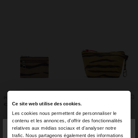
PORTE-CARTES EN NYLON À IMPRIMÉ ANIMAL
SAC POUR COSMÉTIQUES EN NYLON IMPRIMÉ ANIMAL
Ce site web utilise des cookies.
€22.99
€22.99
Les cookies nous permettent de personnaliser le
×
contenu et les annonces, d'offrir des fonctionnalités
bonjour
relatives aux médias sociaux et d'analyser notre
trafic. Nous partageons également des informations