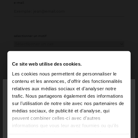
e-mail
sélectionner un motif
Ce site web utilise des cookies.
more information
Les cookies nous permettent de personnaliser le
×
contenu et les annonces, d'offrir des fonctionnalités
bonjour
relatives aux médias sociaux et d'analyser notre
trafic. Nous partageons également des informations
Parfois traitera vos données personnelles collectées
sur l'utilisation de notre site avec nos partenaires de
Vous accédez au site depuis Réunion. Voulez-vous
dans ce formulaire afin de répondre et de gérer votre
médias sociaux, de publicité et d'analyse, qui
parcourir notre site au United States?
demande de contact. Pour plus d’informations sur le
peuvent combiner celles-ci avec d'autres
traitement de vos données personnelles, veuillez
informations que vous leur avez fournies ou qu'ils
consulter notre
Politique de confidentialité.
ont collectées lors de votre utilisation de leurs
Non, je souhaite
Oui, dirigez-moi vers