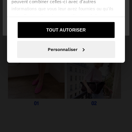
peuvent combiner celles-ci avec d'autres
informations que vous leur avez fournies ou qu'ils
ont collectées lors de votre utilisation de leurs
Non, je souhaite
Oui, dirigez-moi vers
services.
rester sur Réunion
United States
TOUT AUTORISER
Personnaliser