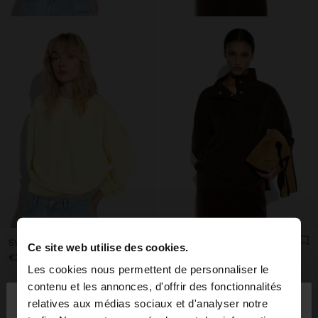
SWEAT-SHIRT UNI AVEC 100% COTON
SWEATSHIRT AVEC BOUTONS TOUCHER DOUX
Ce site web utilise des cookies.
€39.99
€39.99
Les cookies nous permettent de personnaliser le
×
contenu et les annonces, d'offrir des fonctionnalités
bonjour
relatives aux médias sociaux et d'analyser notre