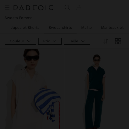
Sweats Femme
s
Jupes et Shorts
Sweat-shirts
Maille
Manteaux et Ve
Couleur
Prix
Taille