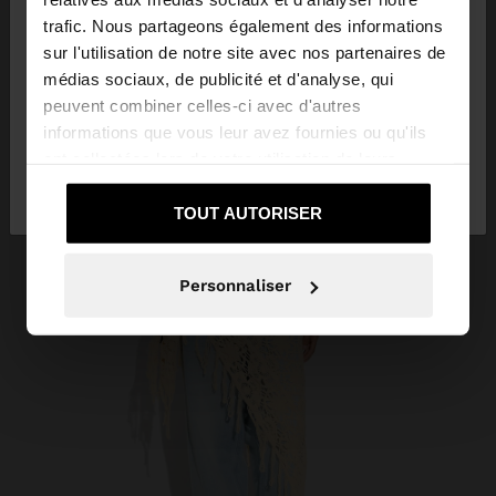
trafic. Nous partageons également des informations
sur l'utilisation de notre site avec nos partenaires de
Vous accédez au site depuis Réunion. Voulez-vous
médias sociaux, de publicité et d'analyse, qui
parcourir notre site au United States?
peuvent combiner celles-ci avec d'autres
informations que vous leur avez fournies ou qu'ils
ont collectées lors de votre utilisation de leurs
Non, je souhaite
Oui, dirigez-moi vers
services.
rester sur Réunion
United States
TOUT AUTORISER
Personnaliser