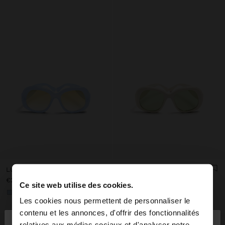
LUNETTES DE SOLEIL ARRONDIES
LUNETTES DE SOLEIL ARRONDIES
€22.99
€22.99
Ce site web utilise des cookies.
+1
+1
Les cookies nous permettent de personnaliser le
×
contenu et les annonces, d'offrir des fonctionnalités
bonjour
relatives aux médias sociaux et d'analyser notre