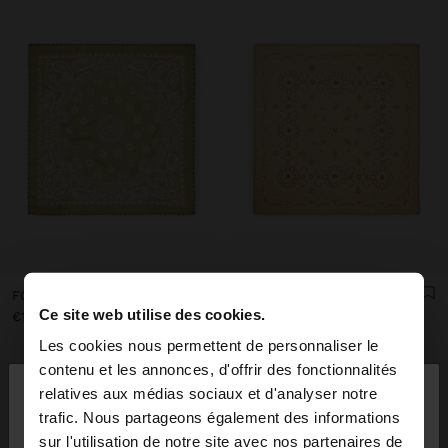
FOULARD CARRÉ IMPRIMÉ DE COTON
FOULARD CARRÉ IMPRIMÉ DE COTON
Ce site web utilise des cookies.
€15.99
€15.99
Les cookies nous permettent de personnaliser le
×
contenu et les annonces, d'offrir des fonctionnalités
bonjour
relatives aux médias sociaux et d'analyser notre
trafic. Nous partageons également des informations
sur l'utilisation de notre site avec nos partenaires de
Vous accédez au site depuis Réunion. Voulez-vous