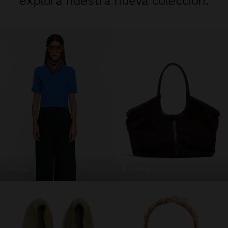
explora nuestra nueva colección.
ropa
bolsos