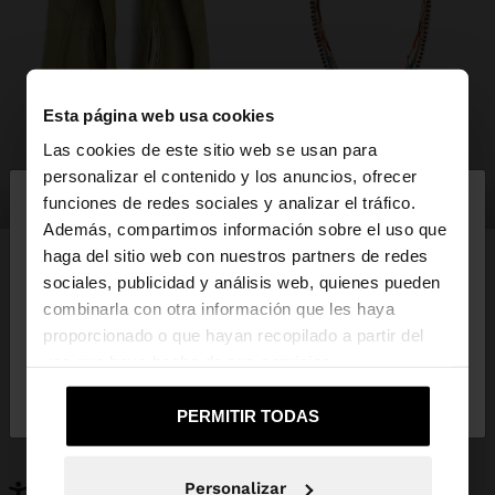
Esta página web usa cookies
Las cookies de este sitio web se usan para
×
personalizar el contenido y los anuncios, ofrecer
hola
zapatos
bisutería
funciones de redes sociales y analizar el tráfico.
Además, compartimos información sobre el uso que
haga del sitio web con nuestros partners de redes
Estás accediendo a la web de España. ¿Quieres ir a
sociales, publicidad y análisis web, quienes pueden
la web de United States?
combinarla con otra información que les haya
PUEDE INTERESARTE
proporcionado o que hayan recopilado a partir del
Novedades
Bolsos
uso que haya hecho de sus servicios.
No, continuar en la web
Sí, llévame a
Ropa
Bisutería
de España
United States
Zapatos
Carteras
PERMITIR TODAS
Relojes
Personalizables
Accesorios
Personalizar