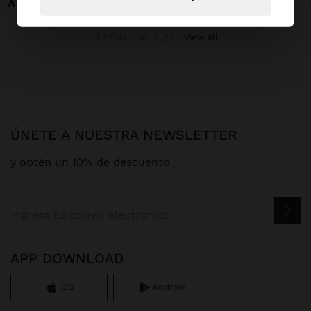
Parfois
SALE_PT
view all
ÚNETE A NUESTRA NEWSLETTER
y obtén un 10% de descuento
APP DOWNLOAD
iOS
Android