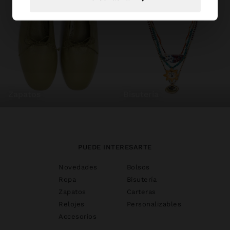
zapatos
bisutería
PUEDE INTERESARTE
Novedades
Bolsos
Ropa
Bisutería
Zapatos
Carteras
Relojes
Personalizables
Accesorios