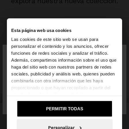
explora nuestra nueva colección.
Esta página web usa cookies
Las cookies de este sitio web se usan para
×
personalizar el contenido y los anuncios, ofrecer
hola
funciones de redes sociales y analizar el tráfico.
Además, compartimos información sobre el uso que
haga del sitio web con nuestros partners de redes
Estás accediendo a la web de España. ¿Quieres ir a
sociales, publicidad y análisis web, quienes pueden
la web de United States?
combinarla con otra información que les haya
proporcionado o que hayan recopilado a partir del
uso que haya hecho de sus servicios.
ropa
bolsos
No, continuar en la web
Sí, llévame a
de España
United States
PERMITIR TODAS
Personalizar