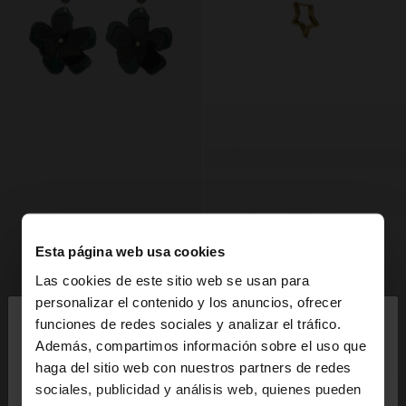
Esta página web usa cookies
Las cookies de este sitio web se usan para
×
personalizar el contenido y los anuncios, ofrecer
hola
funciones de redes sociales y analizar el tráfico.
Además, compartimos información sobre el uso que
haga del sitio web con nuestros partners de redes
Estás accediendo a la web de España. ¿Quieres ir a
sociales, publicidad y análisis web, quienes pueden
la web de United States?
+
+