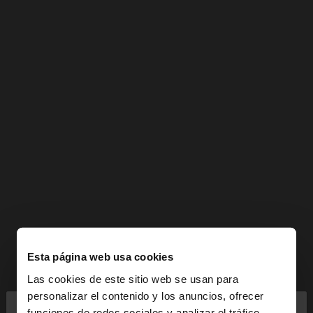
Esta página web usa cookies
Las cookies de este sitio web se usan para
×
personalizar el contenido y los anuncios, ofrecer
hola
funciones de redes sociales y analizar el tráfico.