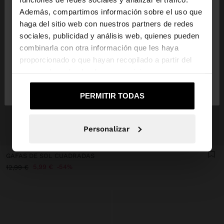
Además, compartimos información sobre el uso que
haga del sitio web con nuestros partners de redes
Estás accediendo a la web de España. ¿Quieres ir a
sociales, publicidad y análisis web, quienes pueden
la web de United States?
combinarla con otra información que les haya
proporcionado o que hayan recopilado a partir del
uso que haya hecho de sus servicios.
No, continuar en la web
Sí, llévame a
de España
United States
PERMITIR TODAS
Personalizar
+
GAFAS DE SOL CUADRADAS
5,99 €
54%
12,99 €