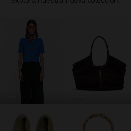
explora nuestra nueva colección.
ropa
bolsos