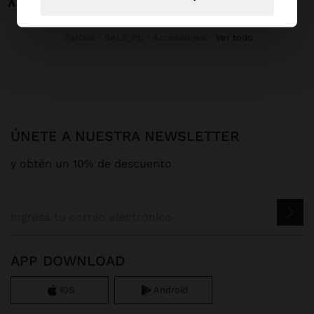
Parfois
SALE_PL
Accessories
ver todo
ÚNETE A NUESTRA NEWSLETTER
y obtén un 10% de descuento
APP DOWNLOAD
iOS
Android