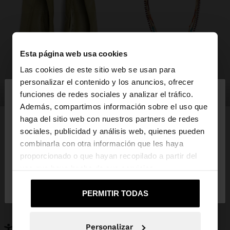
Esta página web usa cookies
Las cookies de este sitio web se usan para
×
personalizar el contenido y los anuncios, ofrecer
hola
zapatos
bisutería
funciones de redes sociales y analizar el tráfico.
Además, compartimos información sobre el uso que
haga del sitio web con nuestros partners de redes
Estás accediendo a la web de España. ¿Quieres ir a
sociales, publicidad y análisis web, quienes pueden
la web de United States?
combinarla con otra información que les haya
PUEDE INTERESARTE
proporcionado o que hayan recopilado a partir del
Novedades
Bolsos
uso que haya hecho de sus servicios.
No, continuar en la web
Sí, llévame a
Ropa
Bisutería
de España
United States
Zapatos
Carteras
PERMITIR TODAS
Relojes
Personalizables
Accesorios
Personalizar