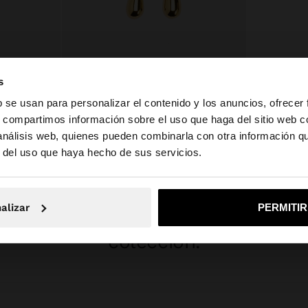
+
s
b se usan para personalizar el contenido y los anuncios, ofrecer
PENDIENTES EARJACK CON CRISTALES - ACERO INOXIDABLE
Online Exclusive
s, compartimos información sobre el uso que haga del sitio web 
CHARM CON LETRA - ACERO INOXIDABLE
 análisis web, quienes pueden combinarla con otra información q
la web de España. ¿Quieres ir a la web de United States?
12,99 €
3,99 €
69%
r del uso que haya hecho de sus servicios.
No, continuar en la web de España
Sí, llé
INSPÍRATE
alizar
PERMITI
evas ideas de styling y explora n
colección.