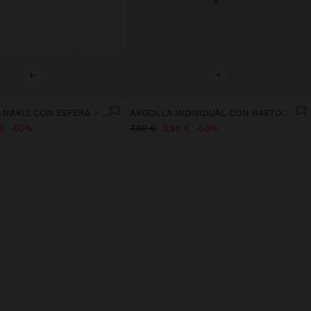
+
+
PIERCING DE NARIZ CON ESFERA – ACERO INOXIDABLE
ARGOLLA INDIVIDUAL CON BASTÓN DE NAVIDAD - ACERO INOXIDABLE
€
60%
7,99 €
3,99 €
50%