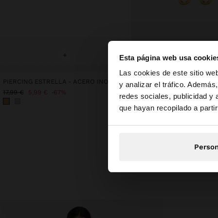
+
+
Esta página web usa cookie
hola
Las cookies de este sitio we
PIERCING ESTRELLA - ACERO INOXIDABLE
y analizar el tráfico. Ademá
17,99 €
5,99 €
67%
17,99 €
3,99 €
78%
redes sociales, publicidad y
Estás accediendo a 
que hayan recopilado a parti
Person
Descubre nu