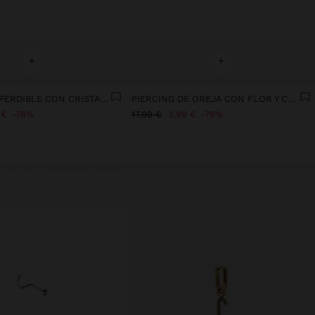
+
+
PIERCING IMPERDIBLE CON CRISTALES - ACERO INOXIDABLE
PIERCING DE OREJA CON FLOR Y CRISTALES – ACERO INOXIDABLE
 €
78%
17,99 €
3,99 €
78%