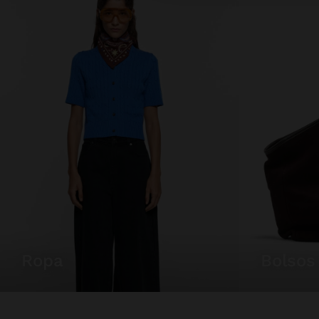
ropa
bolsos