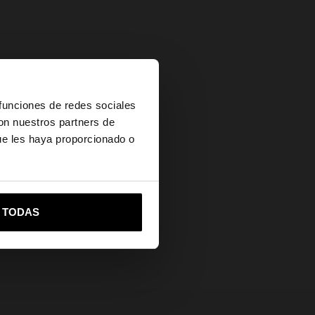
×
 funciones de redes sociales
con nuestros partners de
ue les haya proporcionado o
vame a United States
R TODAS
uestra nueva