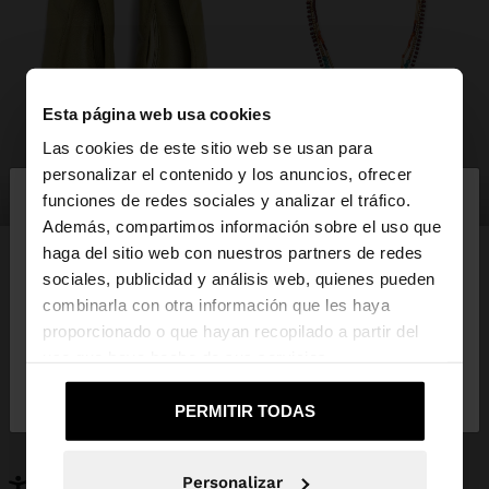
Esta página web usa cookies
Las cookies de este sitio web se usan para
×
personalizar el contenido y los anuncios, ofrecer
hola
zapatos
bisutería
funciones de redes sociales y analizar el tráfico.
Además, compartimos información sobre el uso que
haga del sitio web con nuestros partners de redes
Estás accediendo a la web de España. ¿Quieres ir a
sociales, publicidad y análisis web, quienes pueden
la web de United States?
combinarla con otra información que les haya
PUEDE INTERESARTE
proporcionado o que hayan recopilado a partir del
Novedades
Bolsos
uso que haya hecho de sus servicios.
No, continuar en la web
Sí, llévame a
Ropa
Bisutería
de España
United States
Zapatos
Carteras
PERMITIR TODAS
Relojes
Personalizables
Accesorios
Personalizar