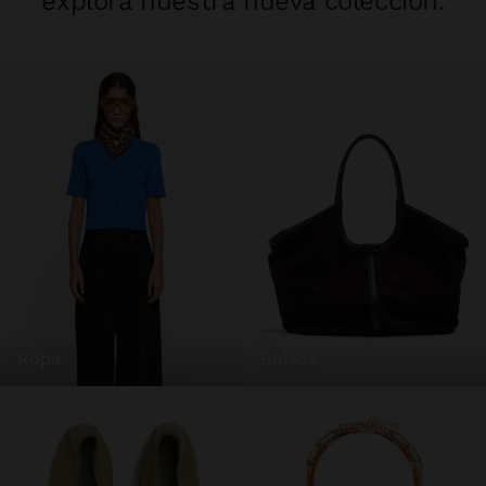
explora nuestra nueva colección.
ropa
bolsos