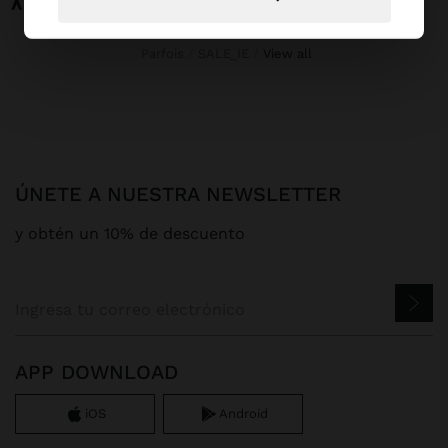
Parfois
SALE_IE
view all
ÚNETE A NUESTRA NEWSLETTER
y obtén un 10% de descuento
APP DOWNLOAD
iOS
Android