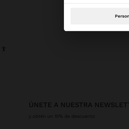
Person
ÚNETE A NUESTRA NEWSLET
y obtén un 10% de descuento