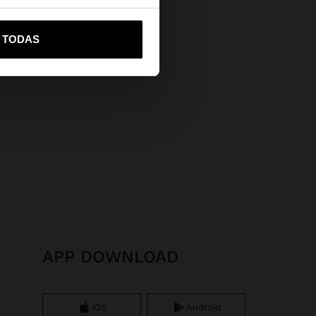
vame a United States
R TODAS
APP DOWNLOAD
iOS
Android