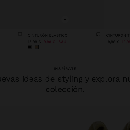
+
CINTURÓN ELÁSTICO
15,99 €
9,99 €
38%
19,99 €
12,9
INSPÍRATE
evas ideas de styling y explora n
colección.