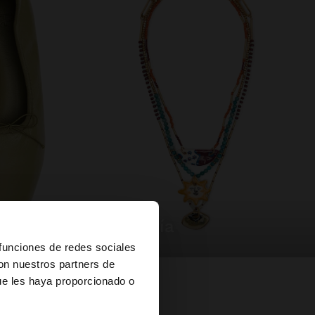
bisutería
×
 funciones de redes sociales
con nuestros partners de
ue les haya proporcionado o