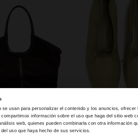
zapatos
s
b se usan para personalizar el contenido y los anuncios, ofrecer
s, compartimos información sobre el uso que haga del sitio web 
 análisis web, quienes pueden combinarla con otra información q
la web de España. ¿Quieres ir a la web de United States?
r del uso que haya hecho de sus servicios.
PUEDE INTERESARTE