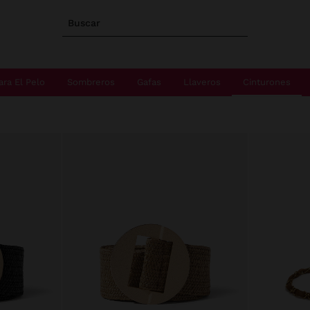
Buscar
ara El Pelo
Sombreros
Gafas
Llaveros
Cinturones