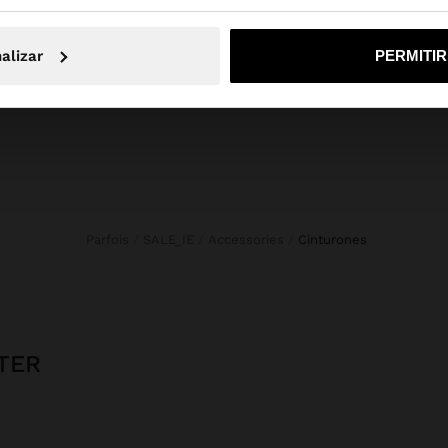
No, continuar en la web de España
Sí, llé
Novedades
Bolsos
Ropa
alizar
PERMITI
Bisutería
Zapatos
Carteras
Relojes
Personalizables
Accesorios
Parfois
SALE_IE
Accessories
cinturones
TER