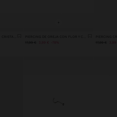
+
PIERCING IMPERDIBLE CON CRISTALES - ACERO INOXIDABLE
PIERCING DE OREJA CON FLOR Y CRISTALES – ACERO INOXIDABLE
17,99 €
3,99 €
78%
17,99 €
3,99