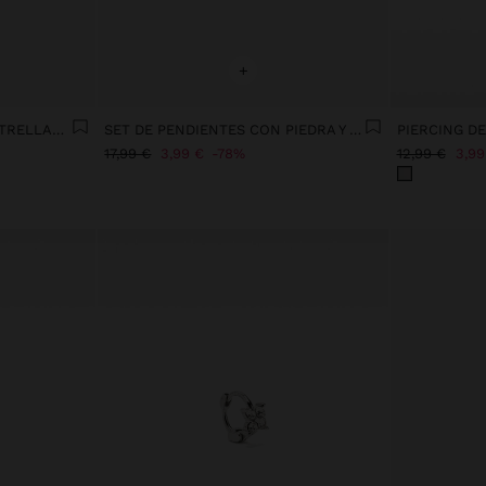
+
PENDIENTE INDIVIDUAL ESTRELLAS Y CADENA - ACERO INOXIDABLE
SET DE PENDIENTES CON PIEDRA Y ESMALTE - ACERO INOXIDABLE
17,99 €
3,99 €
78%
12,99 €
3,99