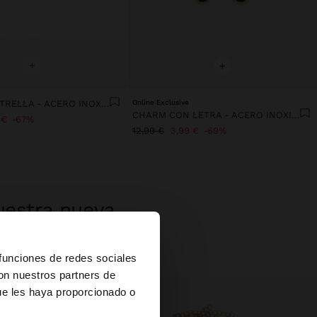
+
+
PIERCING ESTRELLA - ACERO INOXIDABLE
Online Exclusive
CHARM CON LETRA - ACERO INOXIDABLE
 €
67%
12,99 €
3,99 €
69%
uestra nueva
×
 funciones de redes sociales
con nuestros partners de
ue les haya proporcionado o