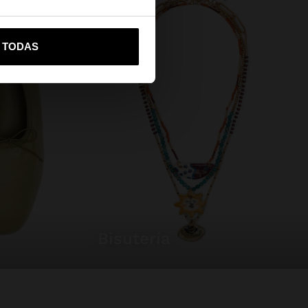
vame a United States
R TODAS
bisutería