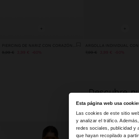
+
+
PIERCING DE NARIZ CON CORAZÓN – ACERO INOXIDABLE
9,99 €
3,99 €
60%
7,99 €
3,99 €
50%
Descubre nu
Esta página web usa cookie
hola
Las cookies de este sitio we
y analizar el tráfico. Ademá
redes sociales, publicidad y
Estás accediendo a 
que hayan recopilado a parti