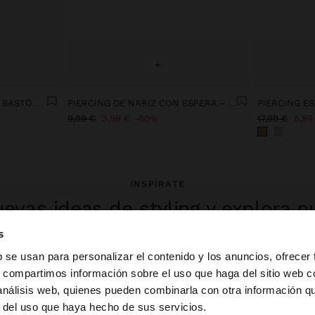
+
ARGOLLA INDIVIDUAL CON BASTÓN DE NAVIDAD - ACERO INOXIDABLE
PIERCING DE NARIZ CON ESFERA – ACERO INOXIDABLE
9,99 €
3,99 €
60%
17,99 €
5,99
INSPÍRATE
evas ideas de styling y explora n
colección.
s
b se usan para personalizar el contenido y los anuncios, ofrecer
s, compartimos información sobre el uso que haga del sitio web 
 análisis web, quienes pueden combinarla con otra información q
la web de España. ¿Quieres ir a la web de United States?
r del uso que haya hecho de sus servicios.