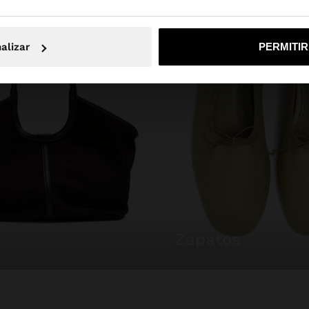
No, continuar en la web de España
Sí, llé
alizar
PERMITI
zapatos