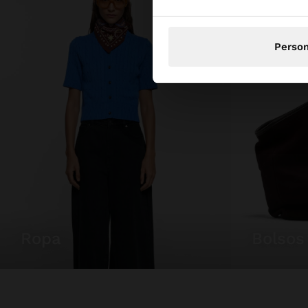
Person
ropa
bolsos