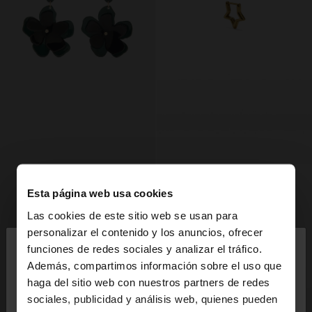
Esta página web usa cookies
Las cookies de este sitio web se usan para
×
personalizar el contenido y los anuncios, ofrecer
hola
funciones de redes sociales y analizar el tráfico.
Además, compartimos información sobre el uso que
haga del sitio web con nuestros partners de redes
Estás accediendo a la web de España. ¿Quieres ir a
sociales, publicidad y análisis web, quienes pueden
la web de United States?
+
+