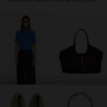
ropa
bolsos