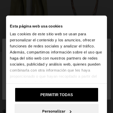
Esta página web usa cookies
Las cookies de este sitio web se usan para
×
personalizar el contenido y los anuncios, ofrecer
hola
zapatos
bisutería
funciones de redes sociales y analizar el tráfico.
Además, compartimos información sobre el uso que
haga del sitio web con nuestros partners de redes
Estás accediendo a la web de España. ¿Quieres ir a
sociales, publicidad y análisis web, quienes pueden
la web de United States?
combinarla con otra información que les haya
PUEDE INTERESARTE
proporcionado o que hayan recopilado a partir del
Novedades
Bolsos
uso que haya hecho de sus servicios.
No, continuar en la web
Sí, llévame a
Ropa
Bisutería
de España
United States
Zapatos
Carteras
PERMITIR TODAS
Relojes
Personalizables
Accesorios
Personalizar