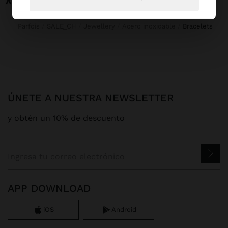
Parfois
SALE_CH
Jewellery
Acero inoxidable
bracelets
ÚNETE A NUESTRA NEWSLETTER
y obtén un 10% de descuento
APP DOWNLOAD
iOS
Android