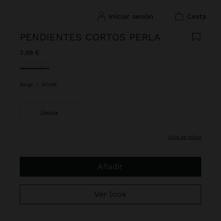
iniciar sesión
cesta
PENDIENTES CORTOS PERLA
3,99 €
Seleccionado
Beige
|
160196
Única
guía de tallas
Añadir
Ver look