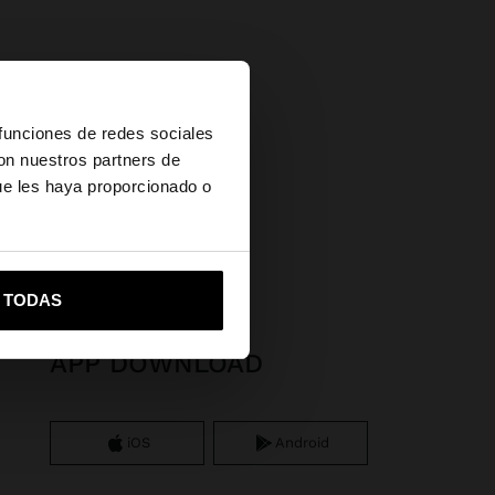
×
 funciones de redes sociales
con nuestros partners de
ue les haya proporcionado o
vame a United States
R TODAS
APP DOWNLOAD
iOS
Android