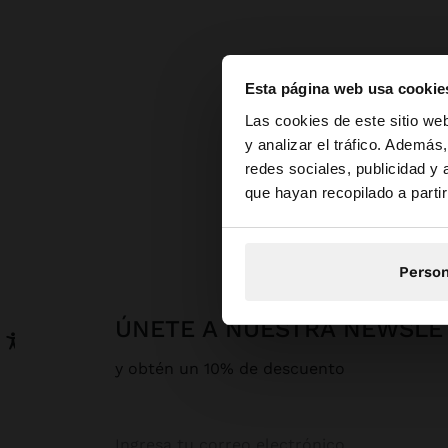
Esta página web usa cookie
hola
Las cookies de este sitio we
y analizar el tráfico. Ademá
redes sociales, publicidad y
Estás accediendo a 
que hayan recopilado a parti
Person
ÚNETE A NUESTRA NEWSLE
y obtén un 10% de descuento