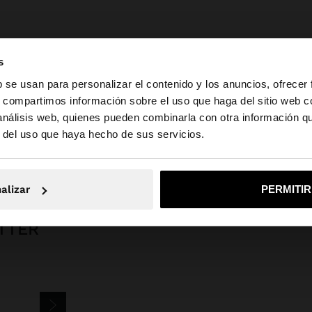
s
b se usan para personalizar el contenido y los anuncios, ofrecer
s, compartimos información sobre el uso que haga del sitio web 
 análisis web, quienes pueden combinarla con otra información q
la web de España. ¿Quieres ir a la web de United States?
r del uso que haya hecho de sus servicios.
Parfois
Bisutería
Pendientes
pendientes cortos perla
No, continuar en la web de España
Sí, llé
alizar
PERMITI
TTER