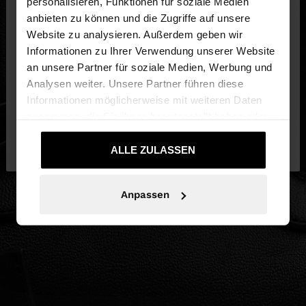
×
personalisieren, Funktionen für soziale Medien
hallo
anbieten zu können und die Zugriffe auf unsere
Website zu analysieren. Außerdem geben wir
Sie greifen von Deutschland auf die Website zu.
Informationen zu Ihrer Verwendung unserer Website
Möchten Sie unsere United States Website
an unsere Partner für soziale Medien, Werbung und
durchsuchen?
Analysen weiter. Unsere Partner führen diese
Informationen möglicherweise mit weiteren Daten
zusammen, die Sie ihnen bereitgestellt haben oder
Nein, bleiben Sie bei
Ja, bringen Sie mich
die sie im Rahmen Ihrer Nutzung der Dienste
Deutschland
zu United States
gesammelt haben.
ALLE ZULASSEN
Anpassen