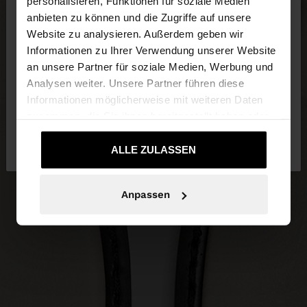
×
personalisieren, Funktionen für soziale Medien
hallo
anbieten zu können und die Zugriffe auf unsere
Website zu analysieren. Außerdem geben wir
Sie greifen von Deutschland auf die Website zu.
Informationen zu Ihrer Verwendung unserer Website
Möchten Sie unsere United States Website
an unsere Partner für soziale Medien, Werbung und
durchsuchen?
Analysen weiter. Unsere Partner führen diese
Informationen möglicherweise mit weiteren Daten
zusammen, die Sie ihnen bereitgestellt haben oder
Nein, bleiben Sie bei
Ja, bringen Sie mich
die sie im Rahmen Ihrer Nutzung der Dienste
Deutschland
zu United States
gesammelt haben.
ALLE ZULASSEN
Anpassen