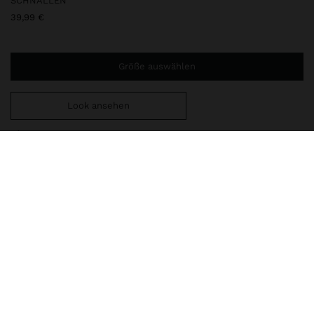
SCHNALLEN
39,99 €
Größe auswählen
Look ansehen
Sie benötigen noch
49,99 €
für eine kostenlose Lieferung
nach Hause
246669
|
rot
Sandalen mit breitem Absatz mit dünnen Riemen vorne, am Rist
und am Knöchel. Verstellbare seitliche Schnallen. Gepolsterte
Innensohle. Quadratische Spitze. Laufsohle aus
thermoplastischem Polyurethan. Absatzhöhe: 3 cm.
Schuhe
Absatzschuhe