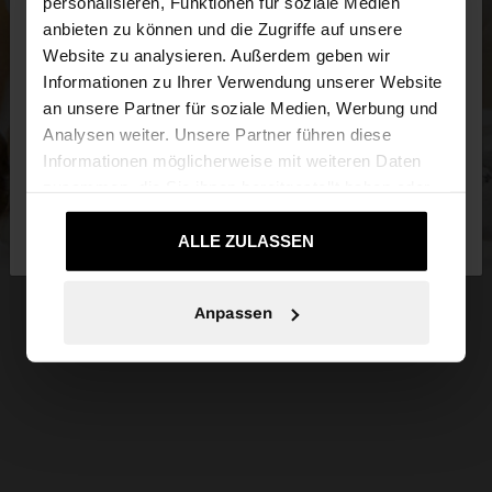
×
personalisieren, Funktionen für soziale Medien
hallo
anbieten zu können und die Zugriffe auf unsere
Website zu analysieren. Außerdem geben wir
Sie greifen von Deutschland auf die Website zu.
Informationen zu Ihrer Verwendung unserer Website
Möchten Sie unsere United States Website
an unsere Partner für soziale Medien, Werbung und
durchsuchen?
Analysen weiter. Unsere Partner führen diese
Informationen möglicherweise mit weiteren Daten
zusammen, die Sie ihnen bereitgestellt haben oder
Nein, bleiben Sie bei
Ja, bringen Sie mich
die sie im Rahmen Ihrer Nutzung der Dienste
Deutschland
zu United States
gesammelt haben.
ALLE ZULASSEN
Anpassen