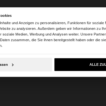
Cookies
nhalte und Anzeigen zu personalisieren, Funktionen für soziale
Website zu analysieren. Außerdem geben wir Informationen zu I
r soziale Medien, Werbung und Analysen weiter. Unsere Partner
weiz auf die Website zu. Möchten Sie unsere United State
 Daten zusammen, die Sie ihnen bereitgestellt haben oder die s
n.
Nein, bleiben Sie bei Schweiz
Ja, bringen Sie m
ssen
ALLE ZU