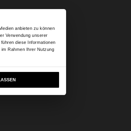
×
 Medien anbieten zu können
hrer Verwendung unserer
 führen diese Informationen
s Website
ie im Rahmen Ihrer Nutzung
ich zu United States
LASSEN