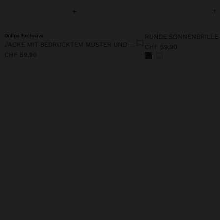
+
+
Online Exclusive
RUNDE SONNENBRILLE
JACKE MIT BEDRUCKTEM MUSTER UND HOHEM KRAGEN
CHF 59,90
CHF 59,90