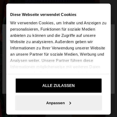
Diese Webseite verwendet Cookies
Wir verwenden Cookies, um Inhalte und Anzeigen zu
×
personalisieren, Funktionen für soziale Medien
hallo
anbieten zu können und die Zugriffe auf unsere
Website zu analysieren. Außerdem geben wir
Sie greifen von Schweiz auf die Website zu.
Informationen zu Ihrer Verwendung unserer Website
Möchten Sie unsere United States Website
an unsere Partner für soziale Medien, Werbung und
durchsuchen?
Analysen weiter. Unsere Partner führen diese
Informationen möglicherweise mit weiteren Daten
zusammen, die Sie ihnen bereitgestellt haben oder
Nein, bleiben Sie
Ja, bringen Sie mich zu
die sie im Rahmen Ihrer Nutzung der Dienste
bei Schweiz
United States
gesammelt haben.
ALLE ZULASSEN
Anpassen