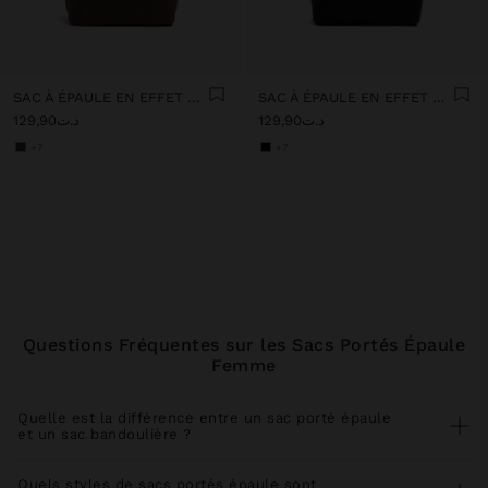
SAC À ÉPAULE EN EFFET CUIR
SAC À ÉPAULE EN EFFET CUIR
د.ت129,90
د.ت129,90
+7
+7
Questions Fréquentes sur les Sacs Portés Épaule
Femme
Quelle est la différence entre un sac porté épaule
et un sac bandoulière ?
La principale différence réside dans la longueur de la bretelle et
la façon de porter. Le sac porté épaule se porte sur une seule
Quels styles de sacs portés épaule sont