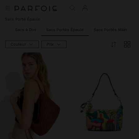
Sacs Porté Épaule
ère
Sacs à Dos
Sacs Portés Épaule
Sacs Portés Main
S
Couleur
Prix