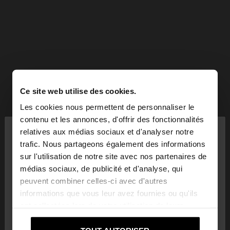
Ce site web utilise des cookies.
Les cookies nous permettent de personnaliser le
×
contenu et les annonces, d'offrir des fonctionnalités
bonjour
relatives aux médias sociaux et d'analyser notre
trafic. Nous partageons également des informations
sur l'utilisation de notre site avec nos partenaires de
Vous accédez au site depuis Tunisia. Voulez-vous
médias sociaux, de publicité et d'analyse, qui
parcourir notre site au United States?
peuvent combiner celles-ci avec d'autres
informations que vous leur avez fournies ou qu'ils
ont collectées lors de votre utilisation de leurs
Non, je souhaite
Oui, dirigez-moi vers
services.
rester sur Tunisia
United States