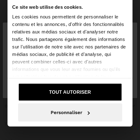
Ce site web utilise des cookies.
Parfois
bridal collection
Les cookies nous permettent de personnaliser le
×
contenu et les annonces, d'offrir des fonctionnalités
bonjour
relatives aux médias sociaux et d'analyser notre
trafic. Nous partageons également des informations
sur l'utilisation de notre site avec nos partenaires de
Vous accédez au site depuis Tunisia. Voulez-vous
REJOIGNEZ NOTRE NEWSLETTER
médias sociaux, de publicité et d'analyse, qui
parcourir notre site au United States?
peuvent combiner celles-ci avec d'autres
et obtenez 10% de réduction
informations que vous leur avez fournies ou qu'ils
ont collectées lors de votre utilisation de leurs
Non, je souhaite
Oui, dirigez-moi vers
services.
rester sur Tunisia
United States
TOUT AUTORISER
OBTENIR DE L’AIDE
Personnaliser
TENDANCES