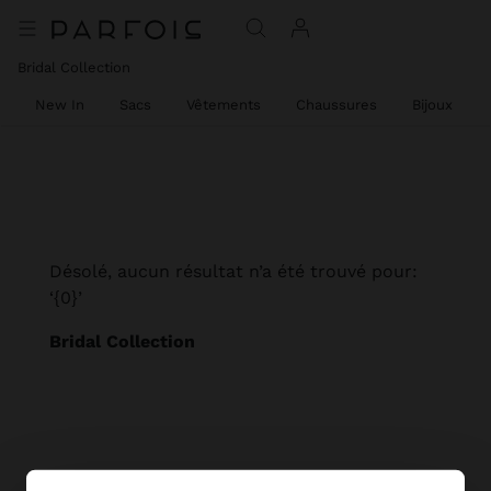
Bridal Collection
New In
Sacs
Vêtements
Chaussures
Bijoux
Désolé, aucun résultat n’a été trouvé pour:
‘{0}’
Bridal Collection