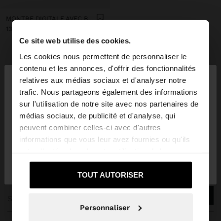
MONTRE DIGITALE AVEC BRACELET EN ACIER INOXYDABLE
د.ت139,90
Ce site web utilise des cookies.
Les cookies nous permettent de personnaliser le
×
contenu et les annonces, d'offrir des fonctionnalités
Parfois
Montres
montres digitales
bonjour
relatives aux médias sociaux et d'analyser notre
trafic. Nous partageons également des informations
sur l'utilisation de notre site avec nos partenaires de
Vous accédez au site depuis Tunisia. Voulez-vous
médias sociaux, de publicité et d'analyse, qui
parcourir notre site au United States?
peuvent combiner celles-ci avec d'autres
informations que vous leur avez fournies ou qu'ils
REJOIGNEZ NOTRE NEWSLETTER
ont collectées lors de votre utilisation de leurs
Non, je souhaite
Oui, dirigez-moi vers
et obtenez 10% de réduction
services.
rester sur Tunisia
United States
TOUT AUTORISER
Personnaliser