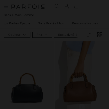
Prix réduit de
à
Prix réduit de
à
Prix réduit de
à
Prix réduit de
à
Prix réduit de
à
Prix réduit de
à
Prix réduit de
à
Sacs à Main Femme
Sacs Portés Épaule
Sacs Portés Main
Personnalisables
S
Couleur
Prix
Exclusivité En Ligne
+
+