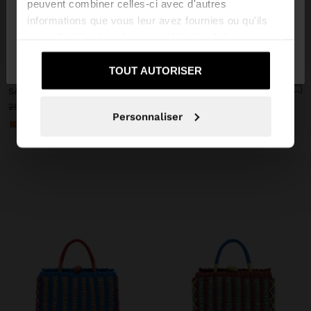
peuvent combiner celles-ci avec d'autres
informations que vous leur avez fournies ou qu'ils
ont collectées lors de votre utilisation de leurs
Non, je souhaite
Oui, dirigez-moi vers
+
+
services.
rester sur France
United States
TOUT AUTORISER
Personalized
Personalized
SAC CABAS AVEC EFFET PAILLE TRESSÉ
SAC CABAS AVEC EFFET PAILLE TRESSÉ
29,99 €
17,99 €
40%
29,99 €
17,99 €
40%
Personnaliser
+1
+1