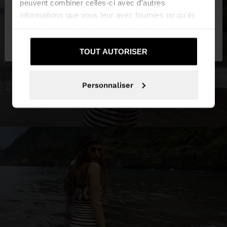
peuvent combiner celles-ci avec d'autres
informations que vous leur avez fournies ou qu'ils
ont collectées lors de votre utilisation de leurs
Non, je souhaite
Oui, dirigez-moi vers
services.
rester sur France
United States
TOUT AUTORISER
Personnaliser