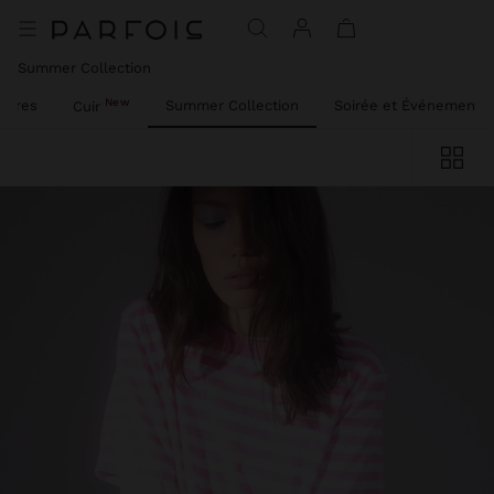
Summer Collection
New
oires
Summer Collection
Soirée et Événements
Cuir