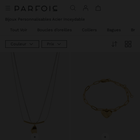
Prix réduit de
à
Prix réduit de
à
Prix réduit de
à
Bijoux Personnalisables Acier Inoxydable
Tout Voir
Boucles d’oreilles
Colliers
Bagues
Brac
Couleur
Prix
+
+