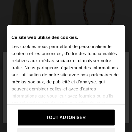
Ce site web utilise des cookies.
Les cookies nous permettent de personnaliser le
×
contenu et les annonces, d'offrir des fonctionnalités
bonjour
relatives aux médias sociaux et d'analyser notre
chaussures
bijoux
trafic. Nous partageons également des informations
sur l'utilisation de notre site avec nos partenaires de
Vous accédez au site depuis France. Voulez-vous
médias sociaux, de publicité et d'analyse, qui
parcourir notre site au United States?
peuvent combiner celles-ci avec d'autres
PEUT-ÊTRE QUE CELA VOUS
informations que vous leur avez fournies ou qu'ils
INTÉRESSE
ont collectées lors de votre utilisation de leurs
Non, je souhaite
Oui, dirigez-moi vers
Nouveautés
Sacs
services.
rester sur France
United States
Vêtements
Bijoux
TOUT AUTORISER
Chaussures
Portefeuilles
Montres
Personnalisables