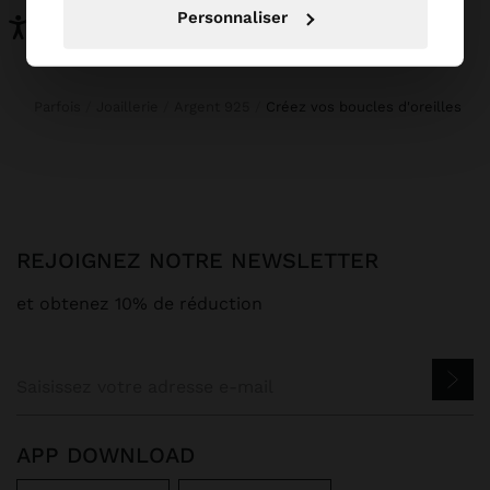
Personnaliser
Accessoires
Parfois
Joaillerie
Argent 925
créez vos boucles d'oreilles
REJOIGNEZ NOTRE NEWSLETTER
et obtenez 10% de réduction
APP DOWNLOAD