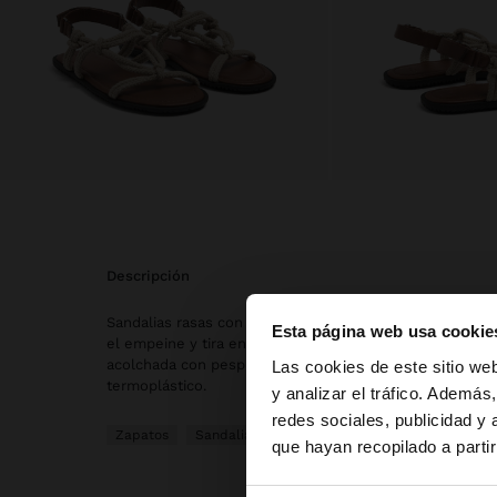
descripción
Sandalias rasas con tiras dobles de cordón. Tiras en la 
Esta página web usa cookie
el empeine y tira en el talón con cierre de velcro ajustab
hola
acolchada con pespuntes marcados. Punta ovalada. Sue
Las cookies de este sitio we
termoplástico.
y analizar el tráfico. Ademá
redes sociales, publicidad y
Estás accediendo a l
Zapatos
Sandalias Planas
que hayan recopilado a parti