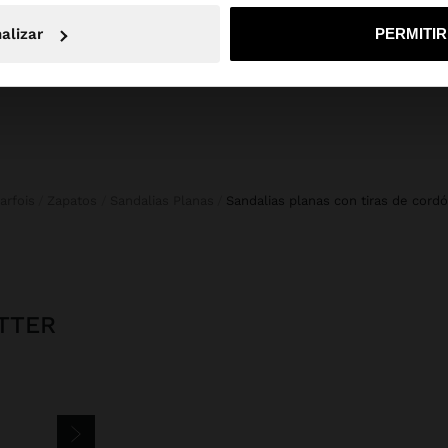
No, continuar en la web de Mexico
Sí, llé
alizar
PERMITI
Parfois
Zapatos
Sandalias Planas
sandalias planas con tiras de cord
TTER