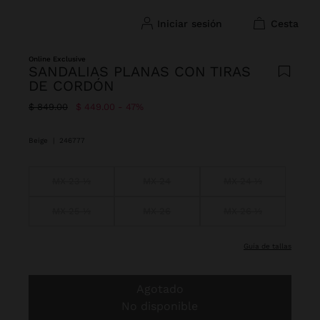
iniciar sesión
cesta
Online Exclusive
SANDALIAS PLANAS CON TIRAS
DE CORDÓN
Precio rebajado de
A
$ 849.00
$ 449.00
47%
Beige
|
246777
MX 23 ½
MX 24
MX 24 ½
MX 25 ½
MX 26
MX 26 ½
guía de tallas
Agotado
No disponible