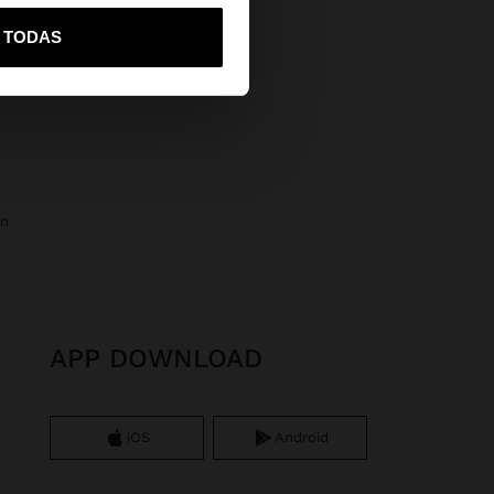
vame a United States
R TODAS
ón
APP DOWNLOAD
iOS
Android