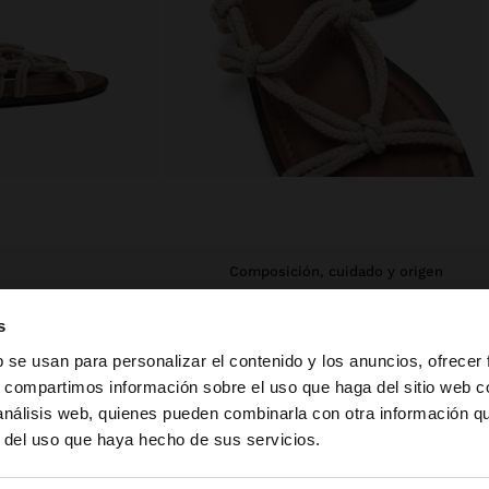
composición, cuidado y origen
parte delantera, en
Corte: 80% Algodón, 20%
s
le. Plantilla
Poliuretano
la de poliuretano
b se usan para personalizar el contenido y los anuncios, ofrecer
Forro: 55% Poliuretano, 45% Algodón
s, compartimos información sobre el uso que haga del sitio web 
 análisis web, quienes pueden combinarla con otra información q
Plantilla: 100% Poliuretano
a web de Mexico. ¿Quieres ir a la web de United States?
r del uso que haya hecho de sus servicios.
Suela: 100% Poliuretano
termoplástico