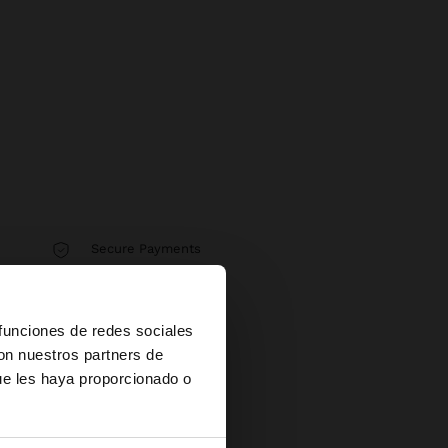
Secure Payments
Help
×
 funciones de redes sociales
con nuestros partners de
ue les haya proporcionado o