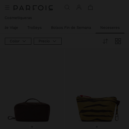
Precio rebajado de
A
Precio rebajado de
A
Cosmetiqueras
s de Viaje
Trolleys
Bolsos Fin de Semana
Neceseres
Color
Precio
+
+