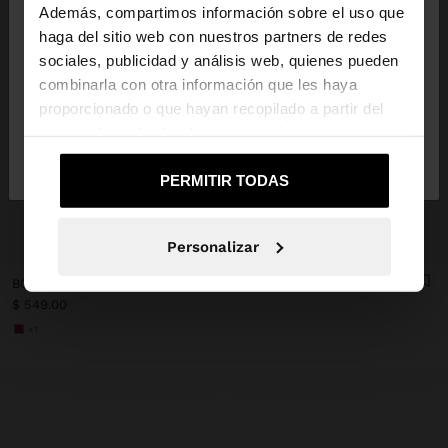
Además, compartimos información sobre el uso que
haga del sitio web con nuestros partners de redes
Estás accediendo a la web de Mexico. ¿Quieres ir a
sociales, publicidad y análisis web, quienes pueden
la web de United States?
combinarla con otra información que les haya
proporcionado o que hayan recopilado a partir del
uso que haya hecho de sus servicios.
No, continuar en la web
Sí, llévame a
de Mexico
United States
PERMITIR TODAS
+
Personalizar
BOLSA PARA COSMÉTICOS DE NYLON ESTAMPADO ANIMAL
$ 549.00
+1