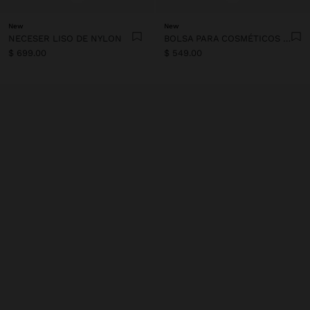
New
New
NECESER LISO DE NYLON
BOLSA PARA COSMÉTICOS DE NYLON ESTAMPADO ANIMAL
$ 699.00
$ 549.00