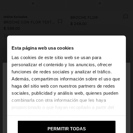
+
+
Online Exclusive
BROCHE FLOR
BROCHE CON FLOR TEXTURIZADA
$ 249.00
$ 599.00
+2
Esta página web usa cookies
Las cookies de este sitio web se usan para
×
personalizar el contenido y los anuncios, ofrecer
hola
funciones de redes sociales y analizar el tráfico.
Además, compartimos información sobre el uso que
haga del sitio web con nuestros partners de redes
Estás accediendo a la web de Mexico. ¿Quieres ir a
sociales, publicidad y análisis web, quienes pueden
la web de United States?
combinarla con otra información que les haya
proporcionado o que hayan recopilado a partir del
uso que haya hecho de sus servicios.
No, continuar en la web
Sí, llévame a
de Mexico
United States
PERMITIR TODAS