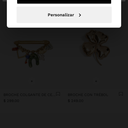
Personalizar
+
+
BROCHE COLGANTE DE CERÁMICA Y PERLA
BROCHE CON TRÉBOL
$ 299.00
$ 249.00