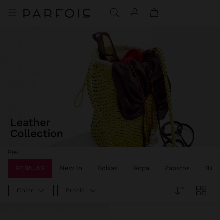
Precio rebajado de
A
Piel
REBAJAS
New In
Bolsas
Ropa
Zapatos
Bisut
Color
Precio