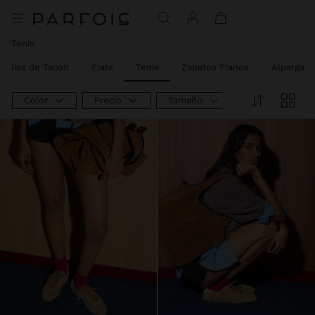
Precio rebajado de
A
Precio rebajado de
A
Tenis
dalias de Tacón
Flats
Tenis
Zapatos Planos
Alpargata
Color
Precio
Tamaño