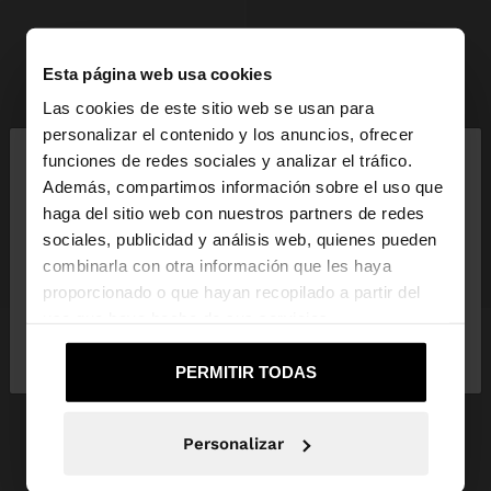
Esta página web usa cookies
Las cookies de este sitio web se usan para
×
personalizar el contenido y los anuncios, ofrecer
hola
funciones de redes sociales y analizar el tráfico.
Además, compartimos información sobre el uso que
haga del sitio web con nuestros partners de redes
Estás accediendo a la web de Mexico. ¿Quieres ir a
sociales, publicidad y análisis web, quienes pueden
la web de United States?
combinarla con otra información que les haya
+
+
proporcionado o que hayan recopilado a partir del
uso que haya hecho de sus servicios.
No, continuar en la web
Sí, llévame a
Online Exclusive
Online Exclusive
ZAPATILLA DE PIEL RETRO RUNNING
ZAPATILLA DE PIEL RETRO MINIMALISTA
de Mexico
United States
PERMITIR TODAS
$ 1,399.00
$ 1,399.00
Personalizar