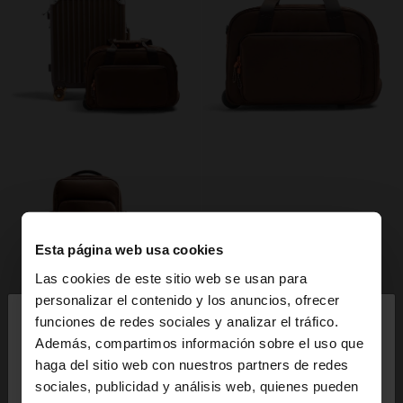
Esta página web usa cookies
Las cookies de este sitio web se usan para
×
personalizar el contenido y los anuncios, ofrecer
hola
funciones de redes sociales y analizar el tráfico.
Además, compartimos información sobre el uso que
haga del sitio web con nuestros partners de redes
Estás accediendo a la web de Mexico. ¿Quieres ir a
sociales, publicidad y análisis web, quienes pueden
la web de United States?
+