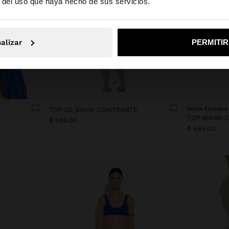
r del uso que haya hecho de sus servicios.
No, continuar en la web de Mexico
Sí, llé
alizar
PERMITI
+
TOP DE BIKINI CONTRASTE
Online Exclusive
TOP BIKINI
$ 599.00
$ 599.00