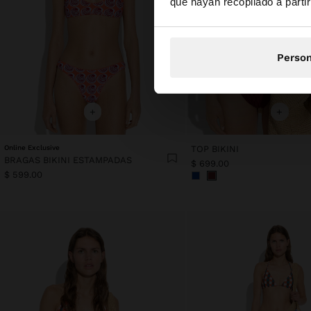
que hayan recopilado a parti
Person
+
+
Online Exclusive
TOP BIKINI
BRAGAS BIKINI ESTAMPADAS
$ 699.00
$ 599.00