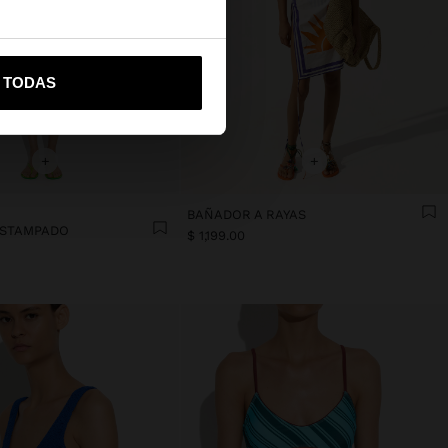
vame a United States
R TODAS
+
+
BAÑADOR A RAYAS
 ESTAMPADO
$ 1,199.00