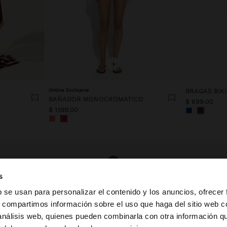
+
Online Exclusive
BRAGAS BIKI
BAÑADOR MONOCROMÁTICO
$ 699.00
$ 1,199.00
s
b se usan para personalizar el contenido y los anuncios, ofrecer
s, compartimos información sobre el uso que haga del sitio web 
 análisis web, quienes pueden combinarla con otra información q
a web de Mexico. ¿Quieres ir a la web de United States?