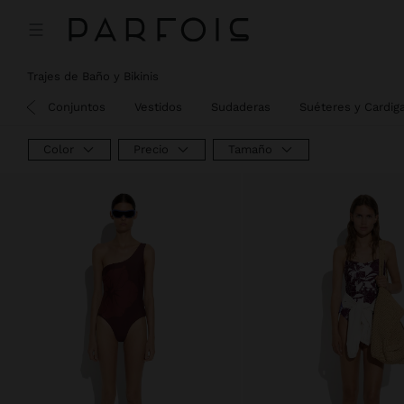
Precio rebajado de
A
Precio rebajado de
A
Precio rebajado de
A
Trajes de Baño y Bikinis
igos
Conjuntos
Vestidos
Sudaderas
Suéteres y Cardig
Color
Precio
Tamaño