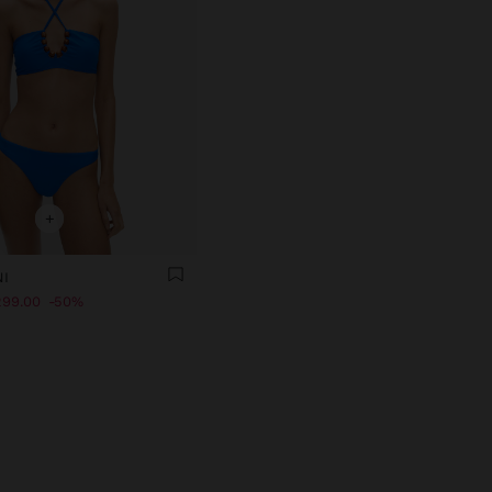
+
NI
299.00
50%