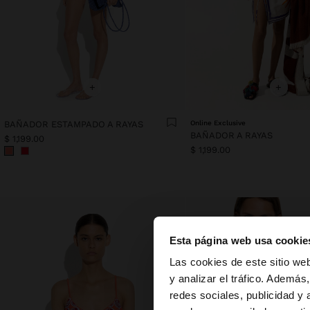
+
+
BAÑADOR ESTAMPADO A RAYAS
Online Exclusive
BAÑADOR A RAYAS
$ 1,199.00
$ 1,199.00
Esta página web usa cookie
hola
Las cookies de este sitio we
y analizar el tráfico. Ademá
redes sociales, publicidad y
Estás accediendo a l