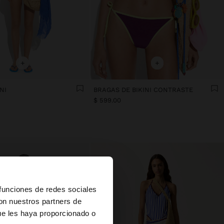
+
+
NI
BRAGAS DE BIKINI CONTRASTE
$ 599.00
×
 funciones de redes sociales
con nuestros partners de
ue les haya proporcionado o