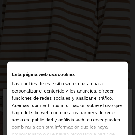
Esta página web usa cookies
Las cookies de este sitio web se usan para
×
personalizar el contenido y los anuncios, ofrecer
hola
funciones de redes sociales y analizar el tráfico.
Además, compartimos información sobre el uso que
haga del sitio web con nuestros partners de redes
Estás accediendo a la web de Mexico. ¿Quieres ir a
sociales, publicidad y análisis web, quienes pueden
la web de United States?
combinarla con otra información que les haya
proporcionado o que hayan recopilado a partir del