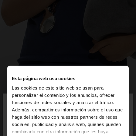
Esta página web usa cookies
Las cookies de este sitio web se usan para
×
personalizar el contenido y los anuncios, ofrecer
hola
funciones de redes sociales y analizar el tráfico.
Además, compartimos información sobre el uso que
haga del sitio web con nuestros partners de redes
Estás accediendo a la web de Mexico. ¿Quieres ir a
sociales, publicidad y análisis web, quienes pueden
la web de United States?
combinarla con otra información que les haya