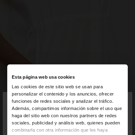
Esta página web usa cookies
Las cookies de este sitio web se usan para
×
personalizar el contenido y los anuncios, ofrecer
hola
funciones de redes sociales y analizar el tráfico.
Además, compartimos información sobre el uso que
haga del sitio web con nuestros partners de redes
Estás accediendo a la web de Mexico. ¿Quieres ir a
sociales, publicidad y análisis web, quienes pueden
la web de United States?
combinarla con otra información que les haya