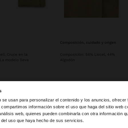
composición, cuidado y origen
ll. Cruce en la
Composición: 56% Liocel, 44%
. La modelo lleva
Algodón
s
b se usan para personalizar el contenido y los anuncios, ofrecer
s, compartimos información sobre el uso que haga del sitio web 
 análisis web, quienes pueden combinarla con otra información q
a web de Mexico. ¿Quieres ir a la web de United States?
r del uso que haya hecho de sus servicios.