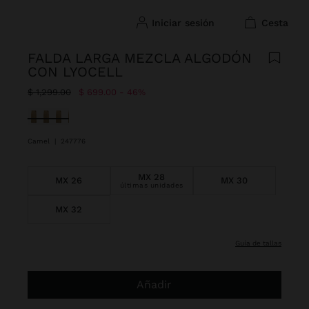
iniciar sesión
cesta
FALDA LARGA MEZCLA ALGODÓN
CON LYOCELL
Precio rebajado de
A
$ 1,299.00
$ 699.00
46%
Seleccionado
Camel
|
247776
MX 28
MX 26
MX 30
últimas unidades
MX 32
guía de tallas
Añadir