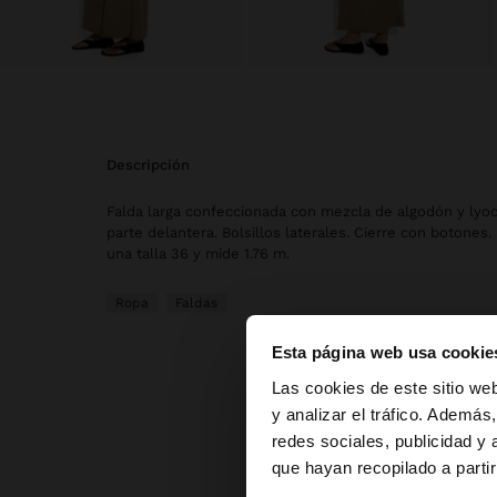
descripción
Falda larga confeccionada con mezcla de algodón y lyoce
parte delantera. Bolsillos laterales. Cierre con botones
una talla 36 y mide 1.76 m.
Ropa
Faldas
Esta página web usa cookie
hola
Las cookies de este sitio we
y analizar el tráfico. Ademá
redes sociales, publicidad y
Estás accediendo a l
que hayan recopilado a parti