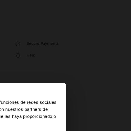
Secure Payments
Help
×
 funciones de redes sociales
con nuestros partners de
ue les haya proporcionado o