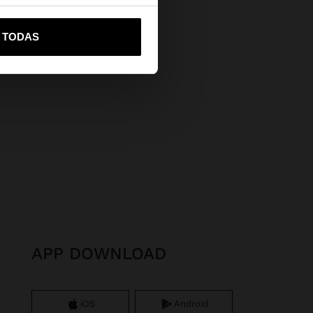
vame a United States
R TODAS
APP DOWNLOAD
iOS
Android