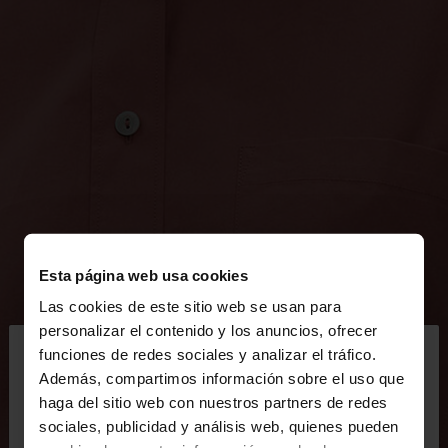
Esta página web usa cookies
Las cookies de este sitio web se usan para
×
personalizar el contenido y los anuncios, ofrecer
hola
funciones de redes sociales y analizar el tráfico.
Además, compartimos información sobre el uso que
haga del sitio web con nuestros partners de redes
Estás accediendo a la web de Mexico. ¿Quieres ir a
sociales, publicidad y análisis web, quienes pueden
la web de United States?