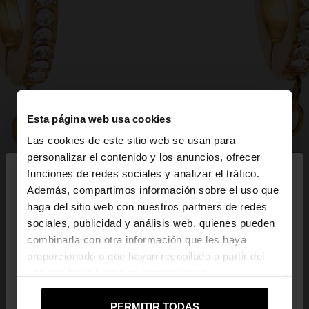
Esta página web usa cookies
Las cookies de este sitio web se usan para
×
personalizar el contenido y los anuncios, ofrecer
hola
funciones de redes sociales y analizar el tráfico.
Además, compartimos información sobre el uso que
haga del sitio web con nuestros partners de redes
Estás accediendo a la web de Mexico. ¿Quieres ir a
sociales, publicidad y análisis web, quienes pueden
la web de United States?
combinarla con otra información que les haya
proporcionado o que hayan recopilado a partir del
uso que haya hecho de sus servicios.
No, continuar en la web
Sí, llévame a
de Mexico
United States
PERMITIR TODAS