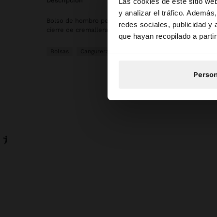
hola
descripción
Las cookies de este sitio we
y analizar el tráfico. Ademá
Bolso de hombro pequeña y asimétrica con efecto rafia 
redes sociales, publicidad y
Estás accediendo a l
cierre de cremallera. Asa fija ajustable con tachuelas oja
que hayan recopilado a parti
Bolsas
Cangureras
Person