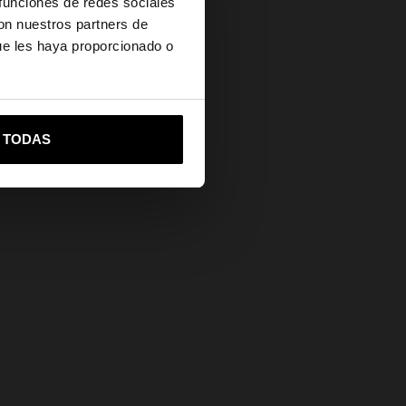
Secure Payments
 funciones de redes sociales
con nuestros partners de
Help
ue les haya proporcionado o
vame a United States
R TODAS