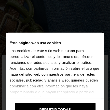
Esta página web usa cookies
Las cookies de este sitio web se usan para
×
personalizar el contenido y los anuncios, ofrecer
hola
funciones de redes sociales y analizar el tráfico.
Además, compartimos información sobre el uso que
haga del sitio web con nuestros partners de redes
Estás accediendo a la web de Mexico. ¿Quieres ir a
sociales, publicidad y análisis web, quienes pueden
la web de United States?
combinarla con otra información que les haya
proporcionado o que hayan recopilado a partir del
uso que haya hecho de sus servicios.
No, continuar en la web
Sí, llévame a
de Mexico
United States
PERMITIR TODAS