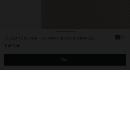
BOLSO TOTE CON TEXTURA Y BOLSA REMOVIBLE
$ 699.00
Añadir
Estás a
$ 999.00
del envío gratis a domicilio
247887
|
camel
Bolso tote de tamaño medio con textura. Bolso interior removible
con cierre de cremallera. Formato rectangular. Cierre principal con
botón. Colgante removible. Asas para el hombro con hebillas para
ajustar.