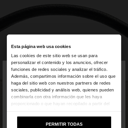
Esta página web usa cookies
Las cookies de este sitio web se usan para
×
personalizar el contenido y los anuncios, ofrecer
hola
funciones de redes sociales y analizar el tráfico.
Además, compartimos información sobre el uso que
haga del sitio web con nuestros partners de redes
Estás accediendo a la web de Mexico. ¿Quieres ir a
sociales, publicidad y análisis web, quienes pueden
la web de United States?
combinarla con otra información que les haya
proporcionado o que hayan recopilado a partir del
uso que haya hecho de sus servicios.
No, continuar en la web
Sí, llévame a
de Mexico
United States
PERMITIR TODAS