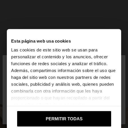
Esta página web usa cookies
Las cookies de este sitio web se usan para
×
personalizar el contenido y los anuncios, ofrecer
hola
funciones de redes sociales y analizar el tráfico.
Además, compartimos información sobre el uso que
haga del sitio web con nuestros partners de redes
Estás accediendo a la web de Mexico. ¿Quieres ir a
sociales, publicidad y análisis web, quienes pueden
la web de United States?
combinarla con otra información que les haya
proporcionado o que hayan recopilado a partir del
uso que haya hecho de sus servicios.
No, continuar en la web
Sí, llévame a
de Mexico
United States
PERMITIR TODAS